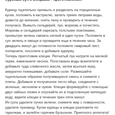
Курицу тщательно промыть и разделать на порционные
куски, положить в кастрюлю, залить тремя литрами воды,
довести до кипения, снять пену и проварить в течение
получаса. Вымыть сельдерей, лук, морковь и почистить.
Морковь и сельдерей нарезать толстыми ломтиками,
промытую зелень связать ниткой в один пучок. Положите в
суп зелень и овощи и проварите еще в течение часа. За
двадцать минут до готовности положите лавровый лист,
поперчите, посолите и добавьте куркуму.
Теперь приготовим клецки. Репчатый лук натрите на мелкой
терке, измельчите чеснок. Полстакана воды вскипятите и
добавьте туда сливочного масла, затем всыпьте муку,
аккуратно помешивая, добавьте соли. Размешайте
тщательным образом получившуюся смесь и снимите с
плиты. Добавьте в полученное тесто яйца, соедините с
зеленью, чесноком и луком. Клецки формируйте с помощью
двух чайных ложек и опускайте их в подсоленную кипящую
воду, варите клецки в течение трех-пяти минут.
Из супа удалите пучок зелени, снимите жир с поверхности,
удалите луковицу. Куски курицы и клецки разложите по
тарелкам, и залейте горячим бульоном. Приятного аппетита!