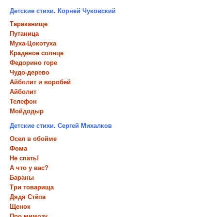
Детские стихи. Корней Чуковский
Тараканище
Путаница
Муха-Цокотуха
Краденое солнце
Федорино горе
Чудо-дерево
Айболит и воробей
Айболит
Телефон
Мойдодыр
Детские стихи. Сергей Михалков
Осел в обойме
Фома
Не спать!
А что у вас?
Бараны
Три товарища
Дядя Стёпа
Щенок
Про мимозу