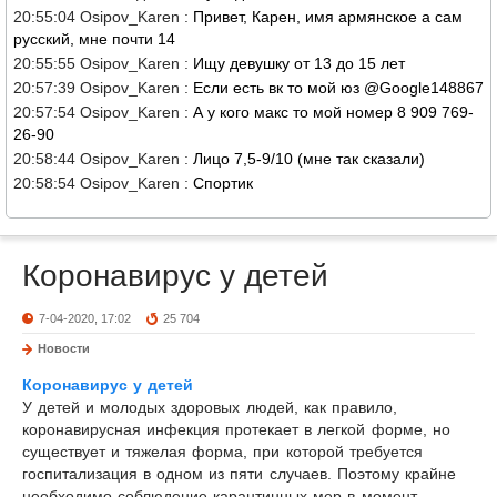
20:55:04 Osipov_Karen :
Привет, Карен, имя армянское а сам
русский, мне почти 14
20:55:55 Osipov_Karen :
Ищу девушку от 13 до 15 лет
20:57:39 Osipov_Karen :
Если есть вк то мой юз @Google148867
20:57:54 Osipov_Karen :
А у кого макс то мой номер 8 909 769-
26-90
20:58:44 Osipov_Karen :
Лицо 7,5-9/10 (мне так сказали)
20:58:54 Osipov_Karen :
Спортик
Коронавирус у детей
7-04-2020, 17:02
25 704
Новости
Коронавирус у детей
У детей и молодых здоровых людей, как правило,
коронавирусная инфекция протекает в легкой форме, но
существует и тяжелая форма, при которой требуется
госпитализация в одном из пяти случаев. Поэтому крайне
необходимо соблюдение карантинных мер в момент