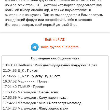
время собрал очень дружный коллектив не только с России,
но и со всех стран СНГ. Детский чат-портал предлагает Вам
большой выбор онлайн игр, а так же поучаствовать в
викторине и конкурсах. Так же мы предлагаем Вам посетить
наш детский форум или попробовать себя в качестве
блогера и создать свой первый детский блог.
Войти в ЧАТ.
Наша группа в Telegram.
Последние сообщения чата
19:43:30 Redtrans :
Ищу девочку-девушку подружку 11 лет
21:04:53 E_K :
Привет
21:06:27 E_K :
Ищу девушку 12 лет
16:37:52 Мариииии :
Привет
17:21:40 TNMUP :
Привет
17:53:25 Магамедов :
Салам всем
17:53:59 Магамедов :
Каму парен нужен
17:54:20 Магамедов :
Мне 14 лет завут магамед
17:54:28 Магамедов :
Живу хаджалмахи