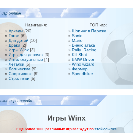
 игр онлайн
Навигация:
ТОП игр:
»
Аркады
[20]
»
Шопинг в Париже
»
Гонки
[6]
»
Sonic
»
Для детей
[10]
»
Mario
»
Драки
[2]
»
Винкс атака
»
Игры Winx
[3]
»
Rally_Racing
»
Игры для девочек
[3]
»
Kill Shot
»
Интелектуальные
[4]
»
BMW Driver
»
Леталки
[5]
»
Winx wizard
»
Логические
[9]
»
Фермер
»
Спортивные
[9]
»
Speedbiker
»
Стрелялки
[5]
ские игры онлайн
Игры Winx
Еще более
1000
различных игр вас ждут по
этой ссылке