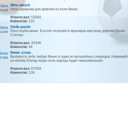
.
Winx wizard
Игра одевалка для девочек в стиле Винкс.
Играли раз:
53560
Коментов:
131
Stella puzzle
Пазл клуба винкс. В итоге получаете красивую картинку девочки Винкс
Стеллы.
Играли раз:
33346
Коментов:
44
Винкс атака
Выберете себе любую Винкс и один из волшебных снарядов. Нажимайт
на кнопку Energy когда сила заряда будет максимальная.
Играли раз:
67059
Коментов:
139