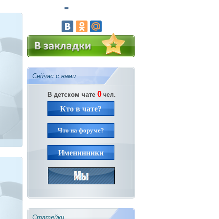
Сейчас с нами
0
В детском чате
чел.
Кто в чате?
Что на форуме?
Именинники
Статейки