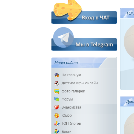
ТОП
Меню сайта
На главную
Детские игры онлайн
фото галереи
Форум
Дет
Знакомства
Юмор
ТОП блогов
Блоги