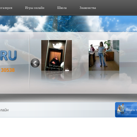
огалерeя
Игры онлайн
Школа
Знакомства
30538
:
нлайн