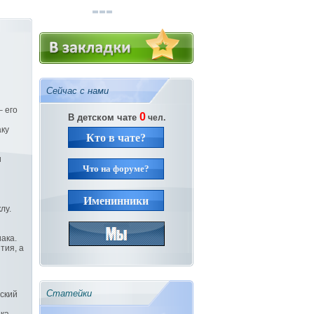
Сейчас с нами
– его
0
В детском чате
чел.
аку
Кто в чате?
и
Что на форуме?
Именинники
клу.
ака.
тия, а
Статейки
ский