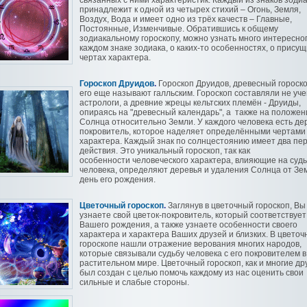
связанных с ними характеристик. Каждый из знаков зоди
принадлежит к одной из четырех стихий – Огонь, Земля,
Воздух, Вода и имеет одно из трёх качеств – Главные,
Постоянные, Изменчивые. Обратившись к общему
зодиакальному гороскопу, можно узнать много интересног
каждом знаке зодиака, о каких-то особенностях, о присущ
чертах характера.
Гороскоп Друидов
.
Гороскоп Друидов, древесный гороско
его еще называют галльским. Гороскоп составляли не уч
астрологи, а древние жрецы кельтских племён - Друиды,
опираясь на "древесный календарь", а также на положен
Солнца относительно Земли. У каждого человека есть де
покровитель, которое наделяет определёнными чертами
характера. Каждый знак по солнцестоянию имеет два пе
действия. Это уникальный гороскоп, так как
особенности человеческого характера, влияющие на суд
человека, определяют деревья и удаления Солнца от Зе
день его рождения.
Цветочный гороскоп
.
Заглянув в цветочный гороскоп, Вы
узнаете свой цветок-покровитель, который соответствует
Вашего рождения, а также узнаете особенности своего
характера и характера Ваших друзей и близких. В цветоч
гороскопе нашли отражение верования многих народов,
которые связывали судьбу человека с его покровителем в
растительном мире. Цветочный гороскоп, как и многие дру
был создан с целью помочь каждому из нас оценить свои
сильные и слабые стороны.