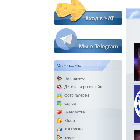
Меню сайта
На главную
Детские игры онлайн
фото галереи
Форум
Знакомства
Юмор
ТОП блогов
Блоги