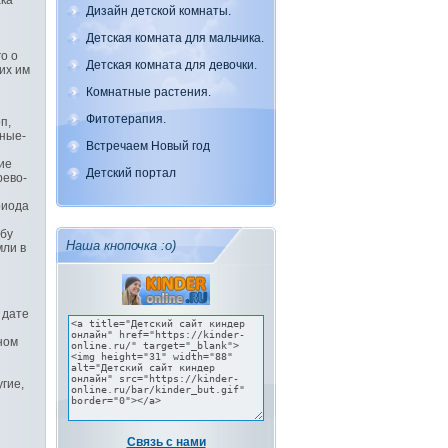
ака
Дизайн детской комнаты.
Детская комната для мальчика.
о о
Детская комната для девочки.
их им
Комнатные растения.
Фитотерапия.
п,
еные-
Встречаем Новый год
ие
Детский портал
рево-
риода
ьбу
Наша кнопочка :о)
мли в
 дате
ном
гие,
Связь с нами