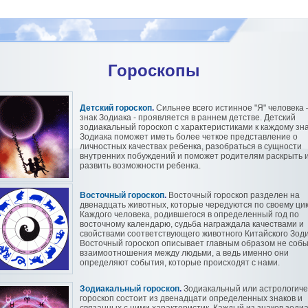
Гороскопы
Детский гороскоп
.
Сильнее всего истинное "Я" человека 
знак Зодиака - проявляется в раннем детстве. Детский
зодиакальный гороскоп с характеристиками к каждому зн
Зодиака поможет иметь более четкое представление о
личностных качествах ребенка, разобраться в сущности
внутренних побуждений и поможет родителям раскрыть 
развить возможности ребенка.
Восточный гороскоп
.
Восточный гороскоп разделен на
двенадцать животных, которые чередуются по своему ци
Каждого человека, родившегося в определенный год по
восточному календарю, судьба награждала качествами и
свойствами соответствующего животного Китайского Зоди
Восточный гороскоп описывает главным образом не собы
взаимоотношения между людьми, а ведь именно они
определяют события, которые происходят с нами.
Зодиакальный гороскоп
.
Зодиакальный или астрологиче
гороскоп состоит из двенадцати определенных знаков и