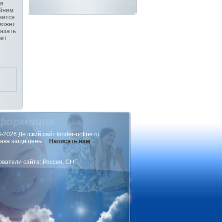
ия
айнем
яется
может
казать
вет
-2026 Детский сайт kinder-online.ru
рава защищены.
Написать нам
ватели сайта: Россия, СНГ.