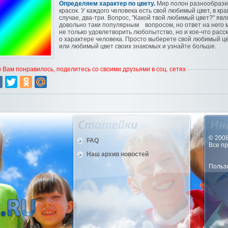
Определяем характер по цвету
.
Мир полон разнообраз
красок. У каждого человека есть свой любимый цвет, в кр
случае, два-три. Вопрос, "Какой твой любимый цвет?" явл
довольно таки популярным вопросом, но ответ на него 
не только удовлетворить любопытство, но и кое-что расс
о характере человека. Просто выберете свой любимый ц
или любимый цвет своих знакомых и узнайте больше.
 Вам понравилось, поделитесь со своими друзьями в соц. сетях
© 2008
FAQ
Все п
Наш архив новостей
Пользо