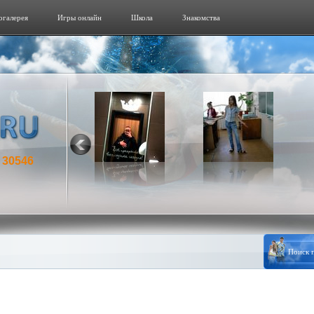
огалерeя
Игры онлайн
Школа
Знакомства
30546
: