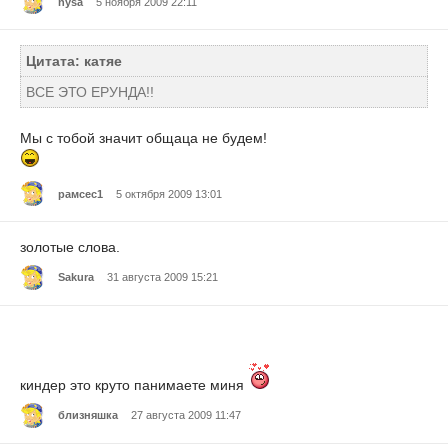
nysa
5 ноября 2009 22:11
Цитата: катяе
ВСЕ ЭТО ЕРУНДА!!
Мы с тобой значит общаца не будем!
рамсес1
5 октября 2009 13:01
золотые слова.
Sakura
31 августа 2009 15:21
киндер это круто панимаете миня
близняшка
27 августа 2009 11:47