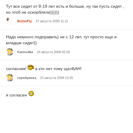
Тут все сидят от 8-19 лет есть и больше, ну так пусть сидят ,
но чтоб не оскорбляли))))))
ButterFly
27 августа 2009 11:11
Надо немного подправить) не с 12 лет, тут просто еще и
младше сидят))
Karino4ka
24 августа 2009 02:20
согласник!
а кто нет тому щелБАН!
серебрянка
23 августа 2009 13:25
я согласен
Kostik_Win
22 августа 2009 19:07
На этом сайте может и не выгоняют, а на других... Меня
пытались выгнать. Его потом из админов отчистили. Так что,
если выгоняют, то пишите жалобу другим адиминам. Они