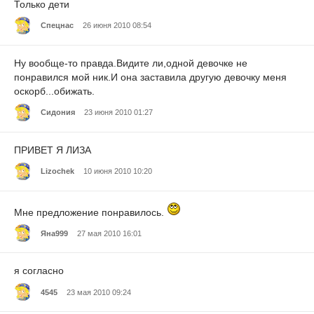
Только дети
Спецнас
26 июня 2010 08:54
Ну вообще-то правда.Видите ли,одной девочке не
понравился мой ник.И она заставила другую девочку меня
оскорб...обижать.
Сидония
23 июня 2010 01:27
ПРИВЕТ Я ЛИЗА
Lizochek
10 июня 2010 10:20
Мне предложение понравилось.
Яна999
27 мая 2010 16:01
я согласно
4545
23 мая 2010 09:24