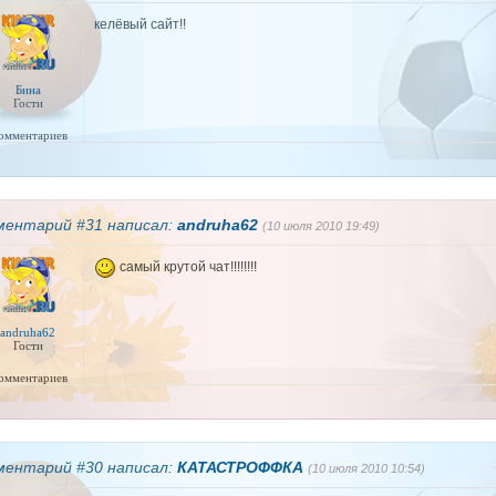
келёвый сайт!!
Бина
Гости
комментариев
ментарий #31 написал:
andruha62
(10 июля 2010 19:49)
самый крутой чат!!!!!!!!
andruha62
Гости
комментариев
ментарий #30 написал:
КАТАСТРОФФКА
(10 июля 2010 10:54)