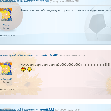
ментарий #36 написал:
Марс
(6 августа 2010 07:31)
Большое спасибо админу который создал такой чудесный сай
Марс
Гости
комментариев
ментарий #35 написал:
andruha62
(14 июля 2010 15:30)
ууууулллллллллллллллллёёёёёёёёёёёёётттттттттттттттт!!!!!!!!!!
andruha62
Гости
комментариев
ментарий #34 написал:
влад123
(12 июля 2010 23:45)