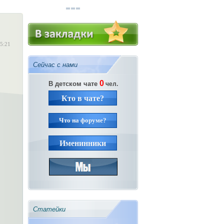
15:21
Сейчас с нами
0
В детском чате
чел.
Кто в чате?
Что на форуме?
Именинники
Статейки