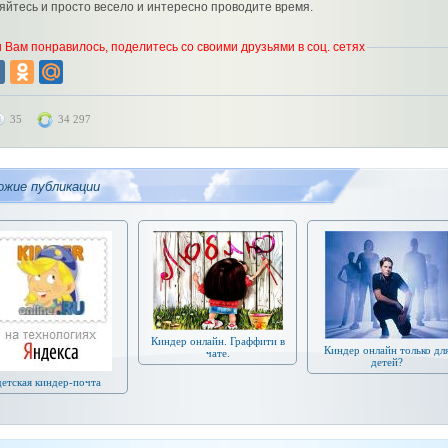
яйтесь и просто весело и интересно проводите время.
 Вам понравилось, поделитесь со своими друзьями в соц. сетях
35
34 297
ожие публикации
Киндер онлайн. Граффити в
Киндер онлайн только дл
чате.
детей?
детская киндер-почта