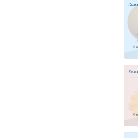
Ком
P
0 
Ком
0 