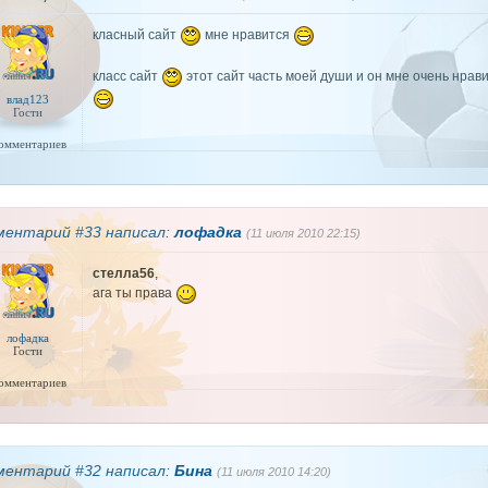
класный сайт
мне нравится
класс сайт
этот сайт часть моей души и он мне очень нрав
влад123
Гости
комментариев
ментарий #33 написал:
лофадка
(11 июля 2010 22:15)
стелла56
,
ага ты права
лофадка
Гости
комментариев
ментарий #32 написал:
Бина
(11 июля 2010 14:20)