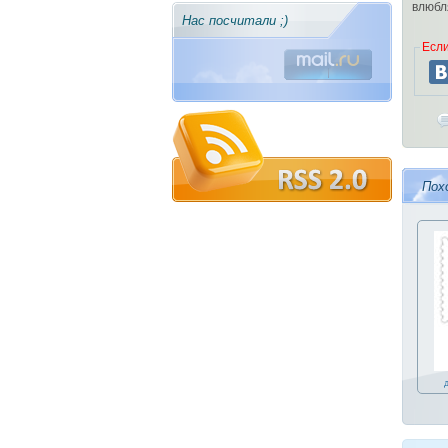
влюбл
Нас посчитали ;)
Если
Пох