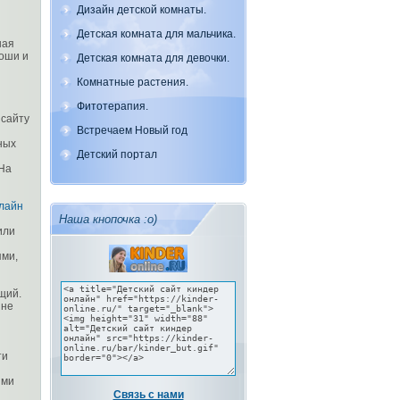
Дизайн детской комнаты.
Детская комната для мальчика.
ная
ноши и
Детская комната для девочки.
Комнатные растения.
Фитотерапия.
 сайту
Встречаем Новый год
ных
Детский портал
 На
лайн
Наша кнопочка :о)
или
ями,
щий.
 не
ти
ыми
Связь с нами