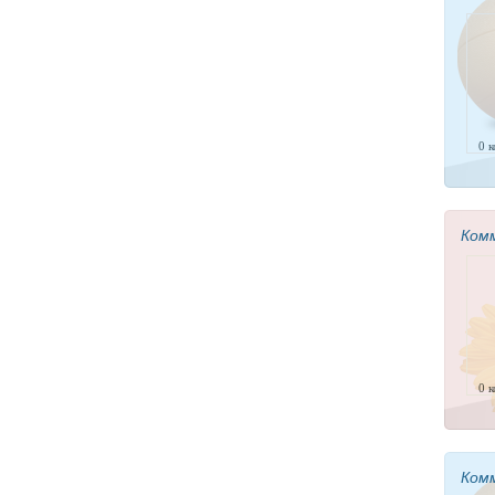
0 
Ком
0 
Ком