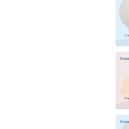
0 
Ком
0 
Ком