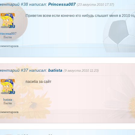
ментарий #38 написал:
Princessa007
(23 августа 2010 17:37)
Приветик всем если конечно кто нибудь слышит меня в 2010 го
rincessa007
Гости
комментариев
ментарий #37 написал:
batista
(9 августа 2010 11:23)
пасиба за сайт
batista
Гости
комментариев