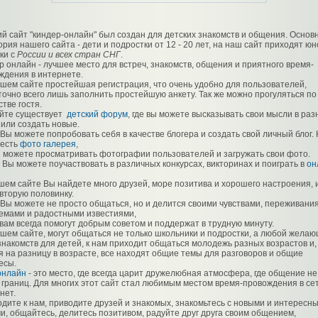
ий сайт "киндер-онлайн" был создан для детских знакомств и общения. Основ
рия нашего сайта - дети и подростки от 12 - 20 лет, на наш сайт приходят ю
ки с
России и всех стран СНГ
.
р онлайн - лучшее место для встреч, знакомств, общения и приятного время-
ждения в интернете.
шем сайте простейшая регистрация, что очень удобно для пользователей,
точно всего лишь заполнить простейшую анкету. Так же можно прогуляться по
стве гостя.
йте существует
детский форум
, где вы можете высказывать свои мысли в раз
 или создать новые.
 Вы можете попробовать себя в качестве блогера и создать свой личный блог.
 есть
фото галерея
,
ы можете просматривать фотографии пользователей и загружать свои фото.
е Вы можете поучаствовать в различных конкурсах, викторинах и поиграть в
он
шем сайте Вы найдете много друзей, море позитива и хорошего настроения, 
 вторую половинку.
 Вы можете не просто общаться, но и делится своими чувствами, переживани
емами и радостными известиями,
 вам всегда помогут добрым советом и поддержат в трудную минуту.
шем сайте, могут общаться не только школьники и подростки, а любой желаю
знакомств для детей, к нам приходит общаться молодежь разных возрастов и,
я на разницу в возрасте, все находят общие темы для разговоров и общие
есы.
онлайн
- это место, где всегда царит дружелюбная атмосфера, где общение не
 границ. Для многих этот сайт стал любимым местом время-провождения в се
нет.
дите к нам, приводите друзей и знакомых, знакомьтесь с новыми и интересн
и, общайтесь, делитесь позитивом, радуйте друг друга своим общением,