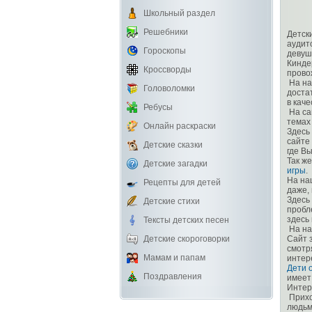
Школьный раздел
Решебники
Детск
аудито
Гороскопы
девуш
Кинде
Кроссворды
прово
На на
Головоломки
доста
в каче
Ребусы
На са
темах
Онлайн раскраски
Здесь
сайте
Детские сказки
где В
Так ж
Детские загадки
игры
.
На на
Рецепты для детей
даже,
Здесь
Детские стихи
пробл
здесь
Тексты детских песен
На на
Детские скороговорки
Сайт 
смотр
Мамам и папам
интер
Дети 
Поздравления
имеет
Интер
Прихо
людьм