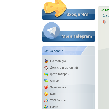
+116
Сай
Меню сайта
На главную
Детские игры онлайн
фото галереи
Форум
Знакомства
Юмор
ТОП блогов
Блоги