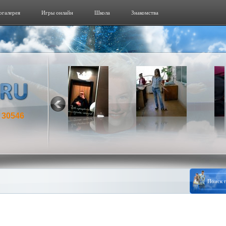
огалерeя
Игры онлайн
Школа
Знакомства
30546
: