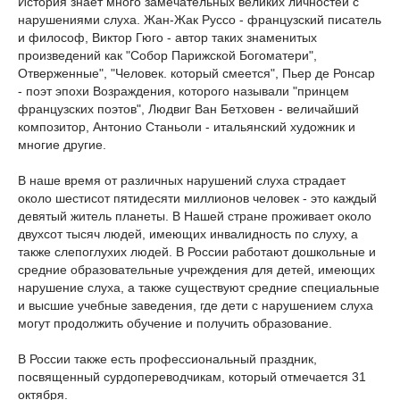
История знает много замечательных великих личностей с
нарушениями слуха. Жан-Жак Руссо - французский писатель
и философ, Виктор Гюго - автор таких знаменитых
произведений как "Собор Парижской Богоматери",
Отверженные", "Человек. который смеется", Пьер де Ронсар
- поэт эпохи Возраждения, которого называли "принцем
французских поэтов", Людвиг Ван Бетховен - величайший
композитор, Антонио Станьоли - итальянский художник и
многие другие.
В наше время от различных нарушений слуха страдает
около шестисот пятидесяти миллионов человек - это каждый
девятый житель планеты. В Нашей стране проживает около
двухсот тысяч людей, имеющих инвалидность по слуху, а
также слепоглухих людей. В России работают дошкольные и
средние образовательные учреждения для детей, имеющих
нарушение слуха, а также существуют средние специальные
и высшие учебные заведения, где дети с нарушением слуха
могут продолжить обучение и получить образование.
В России также есть профессиональный праздник,
посвященный сурдопереводчикам, который отмечается 31
октября.