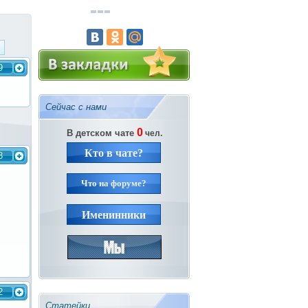
9
Сейчас с нами
0
В детском чате
чел.
Кто в чате?
3
Что на форуме?
Именинники
2
Статейки