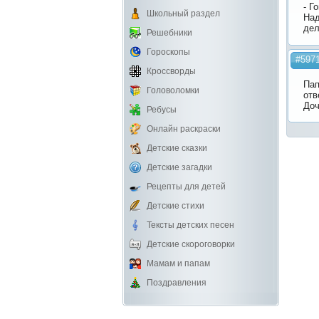
- Г
Школьный раздел
Над
дел
Решебники
Гороскопы
#597
Кроссворды
Пап
Головоломки
отв
Доч
Ребусы
Онлайн раскраски
Детские сказки
Детские загадки
Рецепты для детей
Детские стихи
Тексты детских песен
Детские скороговорки
Мамам и папам
Поздравления