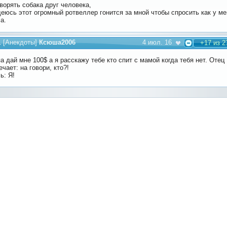
оворять собака друг человека,
еюсь этот огромный ротвеллер гонится за мной чтобы спросить как у ме
а.
1
[
Анекдоты
]
Ксюша2006
4 июл. 16
+17 из 2
а дай мне 100$ а я расскажу тебе кто спит с мамой когда тебя нет. Отец
ечает: на говори, кто?!
ь: Я!