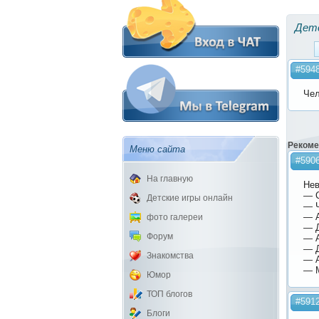
Дет
#594
Чел
Рекоме
Меню сайта
#590
На главную
Нев
— С
Детские игры онлайн
— 
— А
фото галереи
— 
Форум
— А
— 
Знакомства
— А
— М
Юмор
ТОП блогов
#591
Блоги