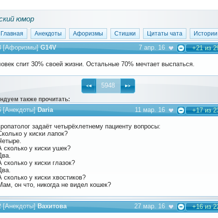
ский юмор
Главная
Анекдоты
Афоризмы
Стишки
Цитаты чата
Истории
8
[
Афоризмы
]
G14V
7 апр. 16
+21 из 2
овек спит 30% своей жизни. Остальные 70% мечтает выспаться.
5948
ндуем также прочитать:
6
[
Анекдоты
]
Daria
11 мар. 16
+17 из 2
ропатолог задаёт четырёхлетнему пациенту вопросы:
колько у киски лапок?
Четыре.
 сколько у киски ушек?
Два.
 сколько у киски глазок?
Два.
 сколько у киски хвостиков?
ам, он что, никогда не видел кошек?
2
[
Анекдоты
]
Вахитова
27 мар. 16
+16 из 2