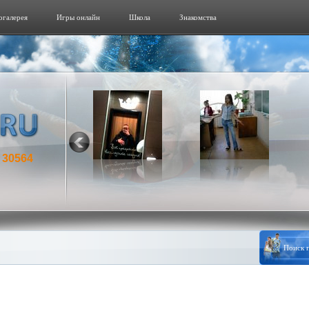
огалерeя
Игры онлайн
Школа
Знакомства
30564
: