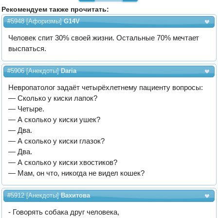
Рекомендуем также прочитать:
#5948
[
Афоризмы
]
G14V
Человек спит 30% своей жизни. Остальные 70% мечтает
выспаться.
#5906
[
Анекдоты
]
Daria
Невропатолог задаёт четырёхлетнему пациенту вопросы:
— Сколько у киски лапок?
— Четыре.
— А сколько у киски ушек?
— Два.
— А сколько у киски глазок?
— Два.
— А сколько у киски хвостиков?
— Мам, он что, никогда не видел кошек?
#5912
[
Анекдоты
]
Вахитова
- Говорять собака друг человека,