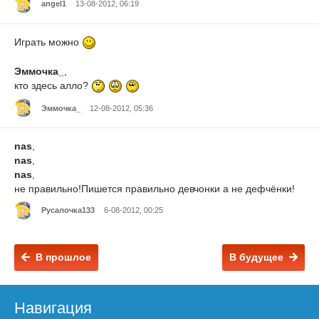
angel1
13-08-2012, 06:19
Играть можно
Эммочка_
,
кто здесь алло?
Эммочка_
12-08-2012, 05:36
nas
,
nas
,
nas
,
не правильно!Пишется правильно девчонки а не дефчёнки!
Русалочка133
6-08-2012, 00:25
В прошлое
В будущее
Навигация