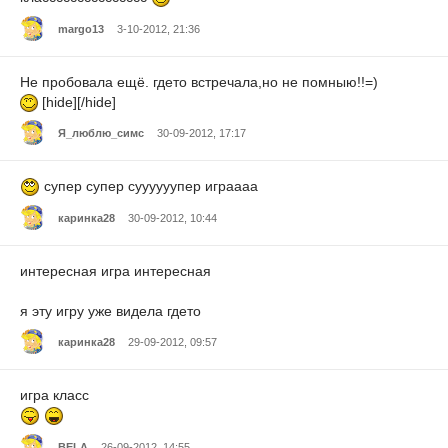
margo13
3-10-2012, 21:36
Не пробовала ещё. гдето встречала,но не помныю!!=)
[hide][/hide]
Я_люблю_симс
30-09-2012, 17:17
супер супер суууууупер играааа
каринка28
30-09-2012, 10:44
интересная игра интересная
я эту игру уже видела гдето
каринка28
29-09-2012, 09:57
игра класс
BELA
26-09-2012, 14:55