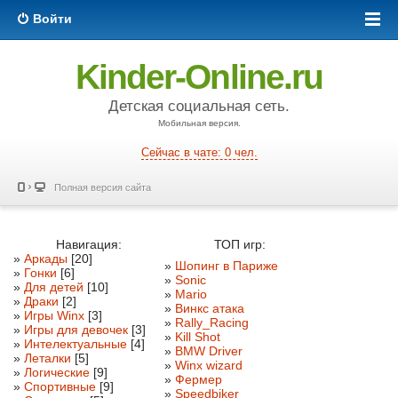
Войти
Kinder-Online.ru
Детская социальная сеть.
Мобильная версия.
Сейчас в чате: 0 чел.
Полная версия сайта
Навигация:
ТОП игр:
»
Аркады
[20]
»
Шопинг в Париже
»
Гонки
[6]
»
Sonic
»
Для детей
[10]
»
Mario
»
Драки
[2]
»
Винкс атака
»
Игры Winx
[3]
»
Rally_Racing
»
Игры для девочек
[3]
»
Kill Shot
»
Интелектуальные
[4]
»
BMW Driver
»
Леталки
[5]
»
Winx wizard
»
Логические
[9]
»
Фермер
»
Спортивные
[9]
»
Speedbiker