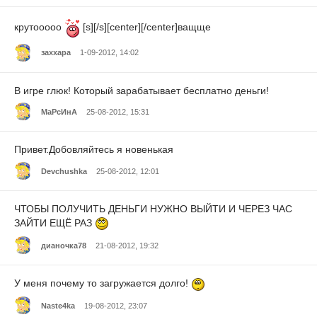
крутооооо
[s][/s][center][/center]ващще
заххара
1-09-2012, 14:02
В игре глюк! Который зарабатывает бесплатно деньги!
МаРсИнА
25-08-2012, 15:31
Привет.Добовляйтесь я новенькая
Devchushka
25-08-2012, 12:01
ЧТОБЫ ПОЛУЧИТЬ ДЕНЬГИ НУЖНО ВЫЙТИ И ЧЕРЕЗ ЧАС
ЗАЙТИ ЕЩЁ РАЗ
дианочка78
21-08-2012, 19:32
У меня почему то загружается долго!
Naste4ka
19-08-2012, 23:07