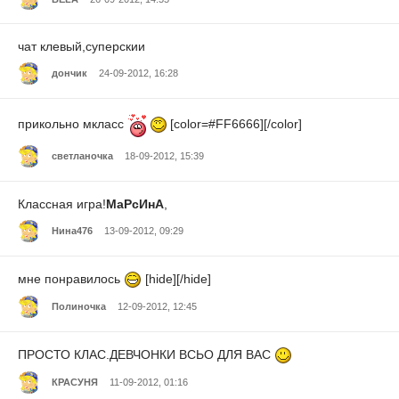
чат клевый,суперскии
дончик
24-09-2012, 16:28
прикольно мкласс
[color=#FF6666][/color]
светланочка
18-09-2012, 15:39
Классная игра!
МаРсИнА
,
Нина476
13-09-2012, 09:29
мне понравилось
[hide][/hide]
Полиночка
12-09-2012, 12:45
ПРОСТО КЛАС.ДЕВЧОНКИ ВСЬО ДЛЯ ВАС
КРАСУНЯ
11-09-2012, 01:16