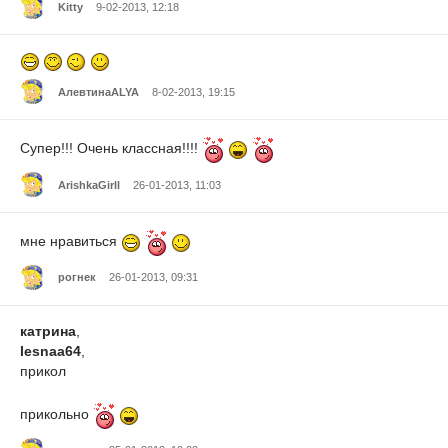
Kitty
9-02-2013, 12:18
АлевтинаALYA
8-02-2013, 19:15
Супер!!! Очень классная!!!!
ArishkaGirll
26-01-2013, 11:03
мне нравиться
рогнек
26-01-2013, 09:31
катрина
,
lesnaa64
,
прикол
прикольно