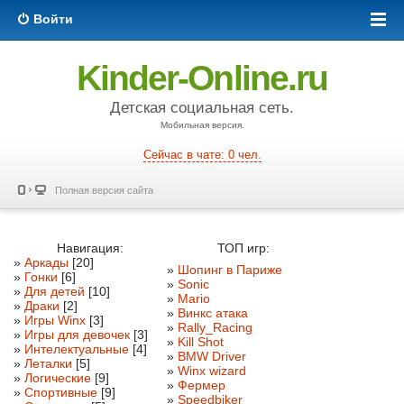
Войти
Kinder-Online.ru
Детская социальная сеть.
Мобильная версия.
Сейчас в чате: 0 чел.
Полная версия сайта
Навигация:
ТОП игр:
»
Аркады
[20]
»
Шопинг в Париже
»
Гонки
[6]
»
Sonic
»
Для детей
[10]
»
Mario
»
Драки
[2]
»
Винкс атака
»
Игры Winx
[3]
»
Rally_Racing
»
Игры для девочек
[3]
»
Kill Shot
»
Интелектуальные
[4]
»
BMW Driver
»
Леталки
[5]
»
Winx wizard
»
Логические
[9]
»
Фермер
»
Спортивные
[9]
»
Speedbiker