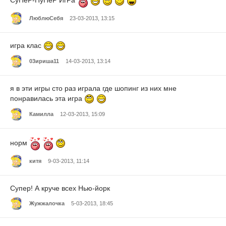
СуПеР-ПуПеР ИгРа
ЛюблюСебя
23-03-2013, 13:15
игра клас
03ириша11
14-03-2013, 13:14
я в эти игры сто раз играла где шопинг из них мне
понравилась эта игра
Камилла
12-03-2013, 15:09
норм
китя
9-03-2013, 11:14
Супер! А круче всех Нью-йорк
Жужжалочка
5-03-2013, 18:45