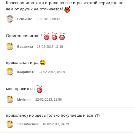
Классная игра хотя играла во все игры из этой серии,эта не
чем от других не отличается!
Lelia2002
3-03-2013, 08:47
Офигенная игра!!!
Вераника
28-02-2013, 11:19
прикольная игра
03ириша11
24-02-2013, 08:09
мне нравиться
Meriemm
22-02-2013, 19:56
прикольно) но здесь только покупаешь и всё ?!?
ЭвЕлИнОчКа
16-02-2013, 04:39