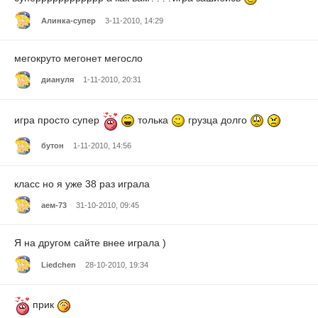
Алинка-супер
3-11-2010, 14:29
мегокруто мегонет мегосло
диануля
1-11-2010, 20:31
игра просто супер
толька
грузца долго
бутон
1-11-2010, 14:56
класс но я уже 38 раз играла
аем-73
31-10-2010, 09:45
Я на другом сайте внее играла )
Liedchen
28-10-2010, 19:34
прик