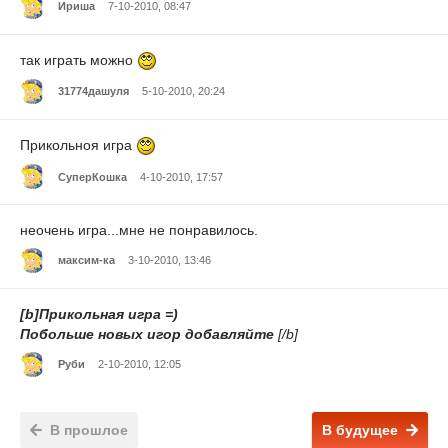
Ириша
7-10-2010, 08:47
так играть можно
31774дашуля
5-10-2010, 20:24
Прикольноя игра
СуперКошка
4-10-2010, 17:57
неочень игра...мне не понравилось.
максим-ка
3-10-2010, 13:46
[b]Прикольная игра =)
Побольше новых игор добавляйте
[/b]
Руби
2-10-2010, 12:05
В прошлое
В будущее