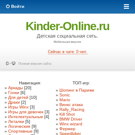
Войти
Kinder-Online.ru
Детская социальная сеть.
Мобильная версия.
Сейчас в чате: 0 чел.
Полная версия сайта
Навигация:
ТОП игр:
»
Аркады
[20]
»
Шопинг в Париже
»
Гонки
[6]
»
Sonic
»
Для детей
[10]
»
Mario
»
Драки
[2]
»
Винкс атака
»
Игры Winx
[3]
»
Rally_Racing
»
Игры для девочек
[3]
»
Kill Shot
»
Интелектуальные
[4]
»
BMW Driver
»
Леталки
[5]
»
Winx wizard
»
Логические
[9]
»
Фермер
»
Спортивные
[9]
»
Speedbiker