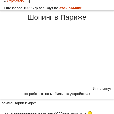
»
Стрелялки
[5]
Еще более
1000
игр вас ждут по
этой ссылке
.
Шопинг в Париже
Игры могут
не работать на мобильных устройствах
Комментарии к игре:
суперррррррррррр а как вам????игра зашибись