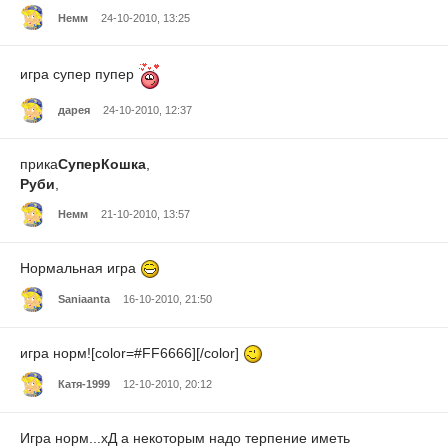
Немм
24-10-2010, 13:25
игра супер пупер
дарея
24-10-2010, 12:37
прика
СуперКошка
,
Руби
,
Немм
21-10-2010, 13:57
Нормальная игра
Saniaanta
16-10-2010, 21:50
игра норм![color=#FF6666][/color]
Катя-1999
12-10-2010, 20:12
Игра норм...хД а некоторым надо терпение иметь