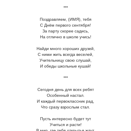
***
Поздравляем, (ИМЯ), тебя
С Днём первого сентября!
За парту скорее садись,
На отлично в школе учись!
Найди много хороших друзей,
С ними жить всегда веселей,
Учительницу свою слушай,
И обеды школьные кушай!
***
Сегодня день для всех ребят
Особенный настал.
И каждый первоклассник рад,
Что сразу взрослым стал.
Пусть интересно будет тут
Учиться и расти!
В мир, где тебя открытья ждут,