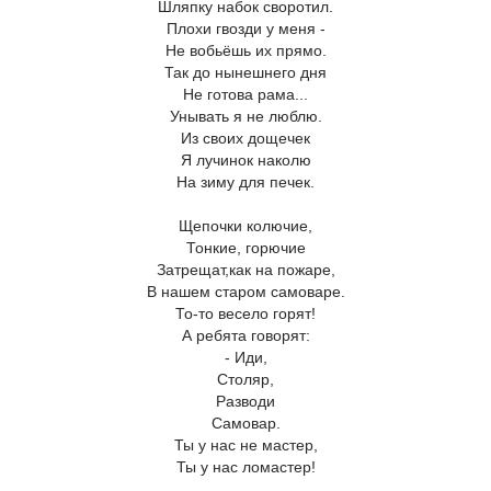
Шляпку набок своротил.
Плохи гвозди у меня -
Не вобьёшь их прямо.
Так до нынешнего дня
Не готова рама...
Унывать я не люблю.
Из своих дощечек
Я лучинок наколю
На зиму для печек.
Щепочки колючие,
Тонкие, горючие
Затрещат,как на пожаре,
В нашем старом самоваре.
То-то весело горят!
А ребята говорят:
- Иди,
Столяр,
Разводи
Самовар.
Ты у нас не мастер,
Ты у нас ломастер!