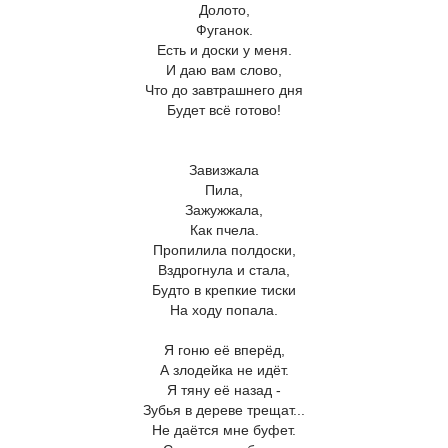
Долото,
Фуганок.
Есть и доски у меня.
И даю вам слово,
Что до завтрашнего дня
Будет всё готово!
Завизжала
Пила,
Зажужжала,
Как пчела.
Пропилила полдоски,
Вздрогнула и стала,
Будто в крепкие тиски
На ходу попала.
Я гоню её вперёд,
А злодейка не идёт.
Я тяну её назад -
Зубья в дереве трещат...
Не даётся мне буфет.