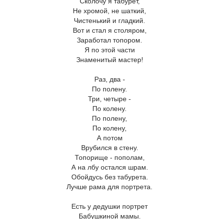
Сколочу я табурет,
Не хромой, не шаткий,
Чистенький и гладкий.
Вот и стал я столяром,
Заработал топором.
Я по этой части
Знаменитый мастер!
Раз, два -
По полену.
Три, четыре -
По колену.
По полену,
По колену,
А потом
Врубился в стену.
Топорище - пополам,
А на лбу остался шрам.
Обойдусь без табурета.
Лучше рама для портрета.
Есть у дедушки портрет
Бабушкиной мамы.