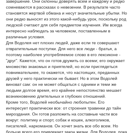
завершение. Они склонны доверять всем и каждому и редко
сомневаются в рассказах о невезении. В результате часто
становятся жертвой обмана и несут значительные убытки. Но
они редко выносят из этого какой-нибудь урок, поскольку род
людской считают для себя предметом изучения. Им всегда
интересно наблюдать за человеком, поставленным в
различные условия.
Для Водолея нет плохих людей, даже если те совершают
отвратительные поступки. Для него все люди - братья, а
поэтому наиболее употребляемое слово в его лексиконе -
"друг". Кажется, что он готов дружить со всеми; его окружает
множество знакомых и приятелей, но если приглядеться
повнимательнее, то окажется, что настоящих, преданных
друзей у него практически не бывает. Но в этом Водолей
виноват сам: он не может общаться с одними и теми же
людьми долгое время, его крайнее непостоянство мешает
возникновению длительных и глубоких отношений.
Кроме того, Водолей необычайно любопытен. Его
интересует практически все: от строения травинки до тайн
мироздания. Он готов разложить на составные части все
вокруг: политику и спорт, собак и кошек, алкоголиков,
писателей, наркоманов. Он хочет знать все обо всем. Но
больше всего его привлекает закон жизни. Для Водолея, пока