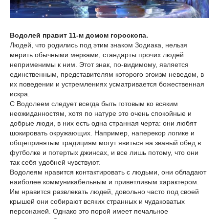
Водолей правит 11-м домом гороскопа.
Людей, что родились под этим знаком Зодиака, нельзя
мерить обычными мерками, стандарты прочих людей
неприменимы к ним. Этот знак, по-видимому, является
единственным, представителям которого эгоизм неведом, в
их поведении и устремлениях усматривается божественная
искра.
С Водолеем следует всегда быть готовым ко всяким
неожиданностям, хотя по натуре это очень спокойные и
добрые люди, в них есть одна странная черта: они любят
шокировать окружающих. Например, наперекор логике и
общепринятым традициям могут явиться на званый обед в
футболке и потертых джинсах, и все лишь потому, что они
так себя удобней чувствуют.
Водолеям нравится контактировать с людьми, они обладают
наиболее коммуникабельным и приветливым характером.
Им нравится развлекать людей, довольно часто под своей
крышей они собирают всяких странных и чудаковатых
персонажей. Однако это порой имеет печальное