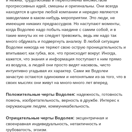
и нежны, трудолюбивы и переполнены множеством
прогрессивных идей, смешны и оригинальны. Они всегда
находятся в центре любой компании и нередко являются
заводилами в каком-нибудь мероприятии. Это люди, не
имеющие никаких предрассудков. Но наступают моменты,
когда Водолею надо побыть наедине с самим собой, и в
такие минуты их не следует тревожить, ведь им надо так
много обдумать и подвергнуть анализу. В любой ситуации
Водолеи никогда не теряют свою острую проницательность и
впитывают, как губка, все, что происходит вокруг. Иногда,
кажется, что знания и информация поступают к ним прямо
из воздуха, а людей они просто видят насквозь, чисто
интуитивно угадывая их характер. Сами же Водолеи
зачастую остаются одинокими и непонятыми из-за того, что в
своих мыслях они живут на много-много лет вперед.
Положительные черты Водолея:
надежность, готовность
помочь, изобретательность, верность в дружбе. Интерес к
окружающим людям, коммуникабельность.
Отрицательные черты Водолея:
эксцентричная и
своенравная индивидуальность, нетактичность и
грубоватость, эгоизм.