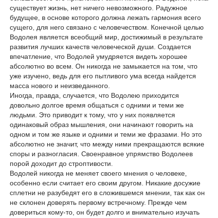
существует жизнь, нет ничего невозможного. Радужное
будущее, в основе которого должна лежать гармония всего
сущего, для него связано с человечеством. Конечной целью
Водолея является всеобщий мир, достижимый в результате
развития лучших качеств человеческой души. Создается
впечатление, что Водолей умудряется видеть хорошее
абсолютно во всем. Он никогда не замыкается на том, что
уже изучено, ведь для его пытливого ума всегда найдется
масса нового и неизведанного.
Иногда, правда, случается, что Водолею приходится
довольно долгое время общаться с одними и теми же
людьми. Это приводит к тому, что у них появляется
одинаковый образ мышления, они начинают говорить на
одном и том же языке и одними и теми же фразами. Но это
абсолютно не значит, что между ними прекращаются всякие
споры и разногласия. Своенравное упрямство Водолеев
порой доходит до строптивости.
Водолей никогда не меняет своего мнения о человеке,
особенно если считает его своим другом. Никакие досужие
сплетни не разубедят его в сложившемся мнении, так как он
не склонен доверять первому встречному. Прежде чем
довериться кому-то, он будет долго и внимательно изучать