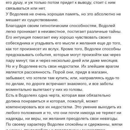
его душу, и уж только потом придет к выводу, стоит с ним
связываться или нет.
У Водолеев не очень хорошая память, но это абсолютно не
мешает их существованию.
Благодаря своим гипнотическим способностям, Водолей
легко проникает в неизвестное, постигает различные тайны.
Его интуиция помогает ему хорошо чувствовать своего
собеседника и угадывать его мысли и желания еще до того,
как тот произнесет их вслух. Кроме того, Водолеи способны
предсказывать события, которые могут произойти как через
пару минут, так и через несколько дней или даже месяцев.
Но и у Водолеев есть свои недостатки. Их злейшим врагом
является рассеянность. Порой они, придя в магазин,
забывают, что хотели там купить; или, направляясь куда-то
по делам, по дороге встречают знакомого, и все заботы
моментально вылетают у них из головы.
Есть в Водолеях одна черта, которая вам обязательно
должна понравиться и которая, пожалуй, может
компенсировать все их недостатки. Это умение выходить из
любого положения и то, что они почти никогда не теряют ни
надежды, ни веры, ни желания преодолеть свои невзгоды.
По своему характеру Водолеи спокойны и сдержанны, мягки