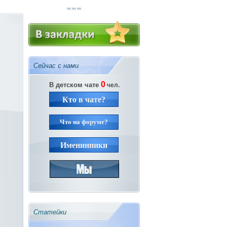
Сейчас с нами
0
В детском чате
чел.
Кто в чате?
Что на форуме?
Именинники
Статейки