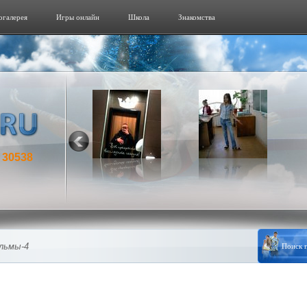
огалерeя
Игры онлайн
Школа
Знакомства
30538
:
льмы-4