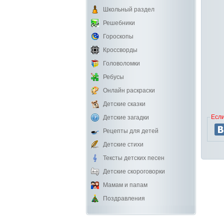
Школьный раздел
Решебники
Гороскопы
Кроссворды
Головоломки
Ребусы
Онлайн раскраски
Детские сказки
Если
Детские загадки
Рецепты для детей
Детские стихи
Тексты детских песен
Детские скороговорки
Мамам и папам
Поздравления