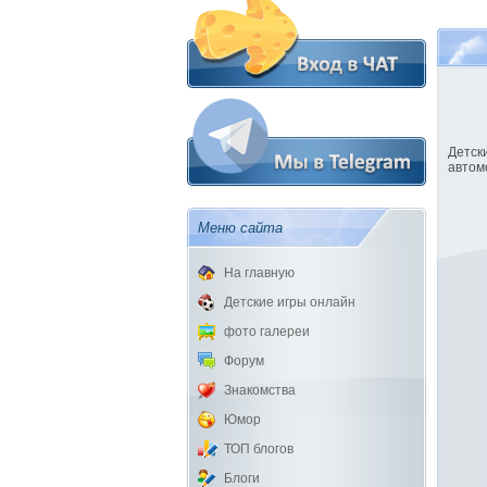
Детск
автом
Меню сайта
На главную
Детские игры онлайн
фото галереи
Форум
Знакомства
Юмор
ТОП блогов
Блоги