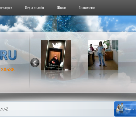
огалерeя
Игры онлайн
Школа
Знакомства
30538
:
ли-2