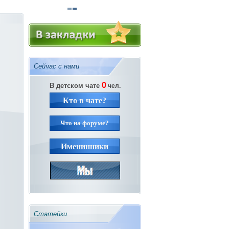
Сейчас с нами
0
В детском чате
чел.
Кто в чате?
Что на форуме?
Именинники
Статейки