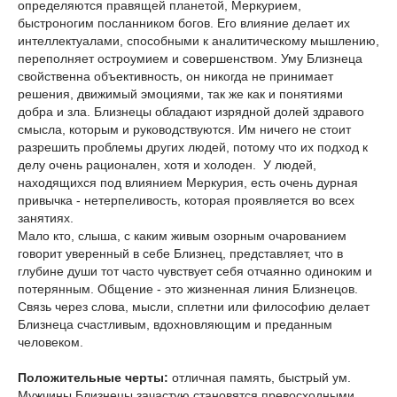
определяются правящей планетой, Меркурием,
быстроногим посланником богов. Его влияние делает их
интеллектуалами, способными к аналитическому мышлению,
переполняет остроумием и совершенством. Уму Близнеца
свойственна объективность, он никогда не принимает
решения, движимый эмоциями, так же как и понятиями
добра и зла. Близнецы обладают изрядной долей здравого
смысла, которым и руководствуются. Им ничего не стоит
разрешить проблемы других людей, потому что их подход к
делу очень рационален, хотя и холоден. У людей,
находящихся под влиянием Меркурия, есть очень дурная
привычка - нетерпеливость, которая проявляется во всех
занятиях.
Мало кто, слыша, с каким живым озорным очарованием
говорит уверенный в себе Близнец, представляет, что в
глубине души тот часто чувствует себя отчаянно одиноким и
потерянным. Общение - это жизненная линия Близнецов.
Связь через слова, мысли, сплетни или философию делает
Близнеца счастливым, вдохновляющим и преданным
человеком.
Положительные черты:
отличная память, быстрый ум.
Мужчины Близнецы зачастую становятся превосходными