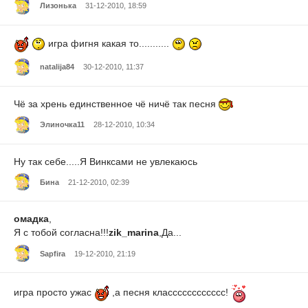
Лизонька
31-12-2010, 18:59
игра фигня какая то...........
natalija84
30-12-2010, 11:37
Чё за хрень единственное чё ничё так песня
Элиночка11
28-12-2010, 10:34
Ну так себе.....Я Винксами не увлекаюсь
Бина
21-12-2010, 02:39
омадка
,
Я с тобой согласна!!!
zik_marina
,Да...
Sapfira
19-12-2010, 21:19
игра просто ужас
,а песня класссссссссссс!