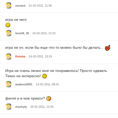
оксана
21-02-2011, 11:39
игра не чего
lena34_35
16-02-2011, 21:02
игра не оч. если бы еще что-то можно было бы делать...
Kotьka
14-02-2011, 15:19
Игра не очень лично мне не понравилось! Просто одевать
Текно не интересно!
asakura2001
14-02-2011, 08:41
фигня и в чом прикол?
mashyly
20-01-2011, 13:35