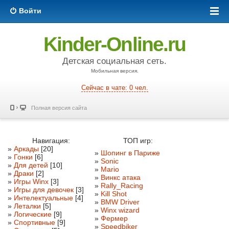
Войти
Kinder-Online.ru
Детская социальная сеть.
Мобильная версия.
Сейчас в чате: 0 чел.
Полная версия сайта
Навигация:
ТОП игр:
»
Аркады
[20]
»
Шопинг в Париже
»
Гонки
[6]
»
Sonic
»
Для детей
[10]
»
Mario
»
Драки
[2]
»
Винкс атака
»
Игры Winx
[3]
»
Rally_Racing
»
Игры для девочек
[3]
»
Kill Shot
»
Интелектуальные
[4]
»
BMW Driver
»
Леталки
[5]
»
Winx wizard
»
Логические
[9]
»
Фермер
»
Спортивные
[9]
»
Speedbiker