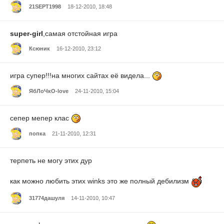
21SEPT1998
18-12-2010, 18:48
super-girl
,самая отстойная игра
Ксюник
16-12-2010, 23:12
игра супер!!!на многих сайтах её видела...
ЯбЛоЧкО-love
24-11-2010, 15:04
сепер мепер клас
попка
21-11-2010, 12:31
терпеть не могу этих дур
как можно любить этих winks это же полный дебилизм
31774дашуля
14-11-2010, 10:47