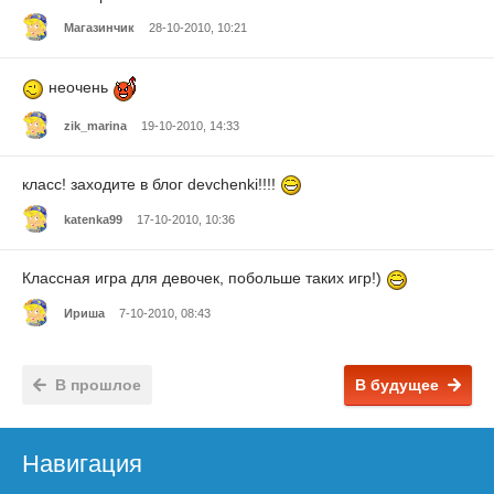
Магазинчик
28-10-2010, 10:21
неочень
zik_marina
19-10-2010, 14:33
класс! заходите в блог devchenki!!!!
katenka99
17-10-2010, 10:36
Классная игра для девочек, побольше таких игр!)
Ириша
7-10-2010, 08:43
В прошлое
В будущее
Навигация