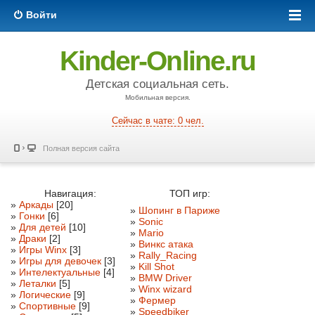
Войти
Kinder-Online.ru
Детская социальная сеть.
Мобильная версия.
Сейчас в чате: 0 чел.
Полная версия сайта
Навигация:
ТОП игр:
»
Аркады
[20]
»
Шопинг в Париже
»
Гонки
[6]
»
Sonic
»
Для детей
[10]
»
Mario
»
Драки
[2]
»
Винкс атака
»
Игры Winx
[3]
»
Rally_Racing
»
Игры для девочек
[3]
»
Kill Shot
»
Интелектуальные
[4]
»
BMW Driver
»
Леталки
[5]
»
Winx wizard
»
Логические
[9]
»
Фермер
»
Спортивные
[9]
»
Speedbiker