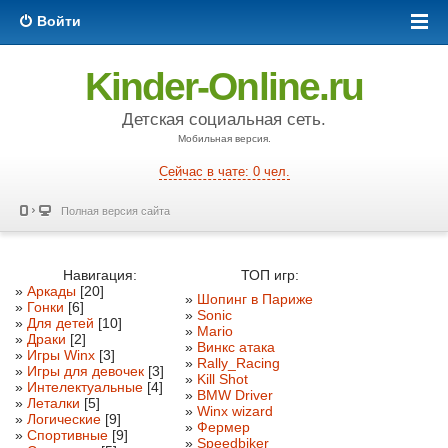
Войти
Kinder-Online.ru
Детская социальная сеть.
Мобильная версия.
Сейчас в чате: 0 чел.
Полная версия сайта
Навигация:
ТОП игр:
»
Аркады
[20]
»
Шопинг в Париже
»
Гонки
[6]
»
Sonic
»
Для детей
[10]
»
Mario
»
Драки
[2]
»
Винкс атака
»
Игры Winx
[3]
»
Rally_Racing
»
Игры для девочек
[3]
»
Kill Shot
»
Интелектуальные
[4]
»
BMW Driver
»
Леталки
[5]
»
Winx wizard
»
Логические
[9]
»
Фермер
»
Спортивные
[9]
»
Speedbiker