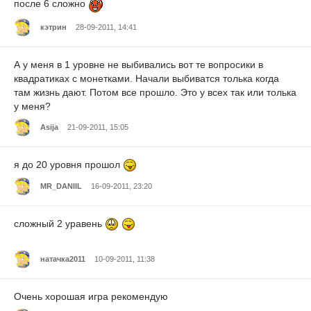
после 6 сложно
кэтрин
28-09-2011, 14:41
А у меня в 1 уровне не выбивались вот те вопросики в
квадратиках с монетками. Начали выбиватся толька когда
там жизнь дают. Потом все прошло. Это у всех так или толька
у меня?
Asija
21-09-2011, 15:05
я до 20 уровня прошол
MR_DANIIL
16-09-2011, 23:20
сложный 2 уравень
натачка2011
10-09-2011, 11:38
Очень хорошая игра рекомендую