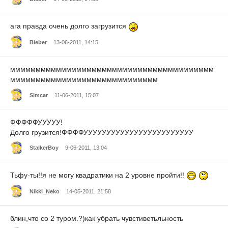
ага правда очень долго загрузится
Bieber
13-06-2011, 14:15
мммммммммммммммммммммммммммммммммммммммм
ммммммммммммммммммммммммммммм
Simcar
11-06-2011, 15:07
ФФФФФУУУУУ!
Долго грузится!ФФФФУУУУУУУУУУУУУУУУУУУУУУУУ
StalkerBoy
9-06-2011, 13:04
Тьфу-ты!!я не могу квадратики на 2 уровне пройти!!
Nikki_Neko
14-05-2011, 21:58
блин,что со 2 туром.?)как убрать чувстиветьльность