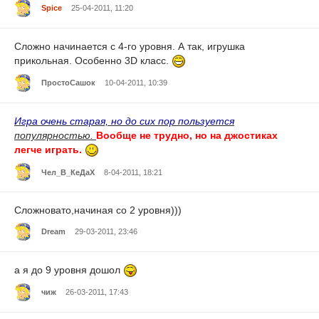
Spice
25-04-2011, 11:20
Сложно начинается с 4-го уровня. А так, игрушка
прикольная. Особенно 3D класс.
ПростоСашок
10-04-2011, 10:39
Игра очень старая, но до сих пор пользуется
популярностью.
Вообще не трудно, но на джостиках
легче играть.
Чел_В_КеДаХ
8-04-2011, 18:21
Сложновато,начиная со 2 уровня)))
Dream
29-03-2011, 23:46
а я до 9 уровня дошол
чиж
26-03-2011, 17:43