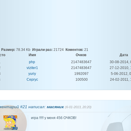
Размер:
78.34 Kb
Играли раз:
21724
Коментов:
21
сто
Имя
Очков
Дата
1
php
2147483647
30-08-2014, 
2
viziter1
2147483647
27-12-2010, 
3
yuriy
1992097
5-06-2012, 
4
Сергус
100500
24-02-2011, 
ментарий #21 написал:
масяник
(6-01-2013, 20:20)
игра !!!!! у меня 456 ОЧКОВ!