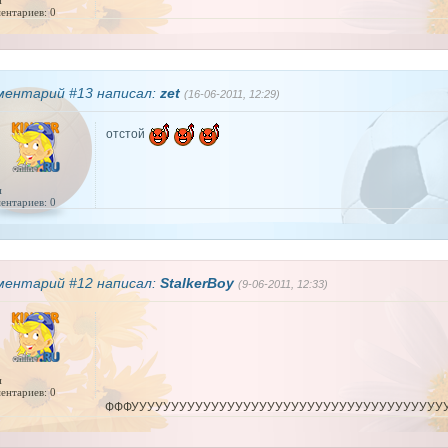
и
ентариев: 0
ментарий #13 написал:
zet
(16-06-2011, 12:29)
отстой
и
ентариев: 0
ментарий #12 написал:
StalkerBoy
(9-06-2011, 12:33)
и
ентариев: 0
ФФФУУУУУУУУУУУУУУУУУУУУУУУУУУУУУУУУУУУУУУУУ