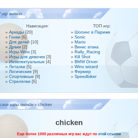
 игр онлайн
Навигация:
ТОП игр:
»
Аркады
[20]
»
Шопинг в Париже
»
Гонки
[6]
»
Sonic
»
Для детей
[10]
»
Mario
»
Драки
[2]
»
Винкс атака
»
Игры Winx
[3]
»
Rally_Racing
»
Игры для девочек
[3]
»
Kill Shot
»
Интелектуальные
[4]
»
BMW Driver
»
Леталки
[5]
»
Winx wizard
»
Логические
[9]
»
Фермер
»
Спортивные
[9]
»
Speedbiker
»
Стрелялки
[5]
ские игры онлайн » chicken
chicken
Еще более
1000
различных игр вас ждут по
этой ссылке