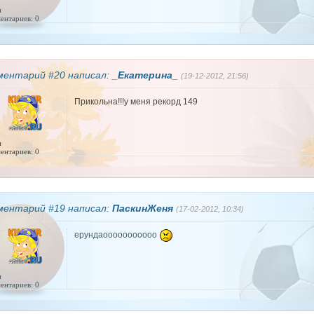
и
ентариев: 0
ментарий #20 написал:
_Екатерина_
(19-12-2012, 21:56)
Прикольна!!!у меня рекорд 149
и
ентариев: 0
ментарий #19 написал:
ПаскинЖеня
(17-02-2012, 10:34)
ерунда
ооооооооооо
и
ентариев: 0