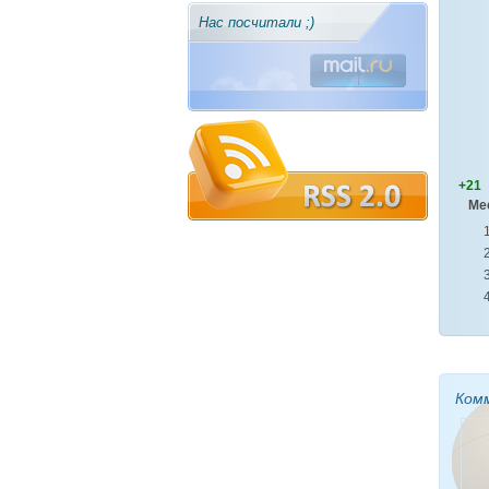
Нас посчитали ;)
+21
Ме
Ком