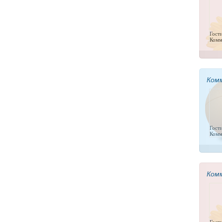
Гост
Комм
Ком
Гост
Комм
Ком