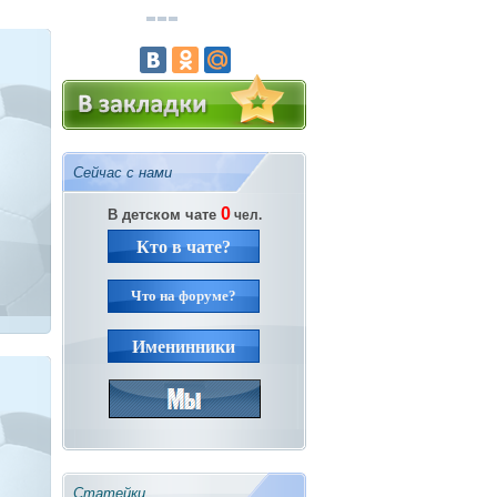
Сейчас с нами
0
В детском чате
чел.
Кто в чате?
Что на форуме?
Именинники
Статейки