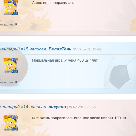
А мне игра понравилась
и
ентариев: 0
ментарий #15 написал:
БелаяТень
(23-08-2011, 12:49)
Нормальная игра. У меня 400 цыплят
и
ентариев: 0
ментарий #14 написал:
викусон
(15-07-2011, 15:22)
мне очень понравилась игра мое число циплят:100 шт