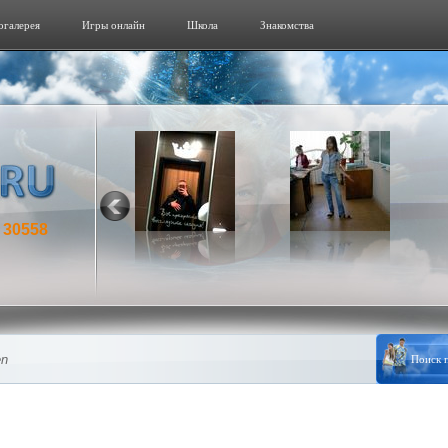
огалерeя
Игры онлайн
Школа
Знакомства
30558
:
en