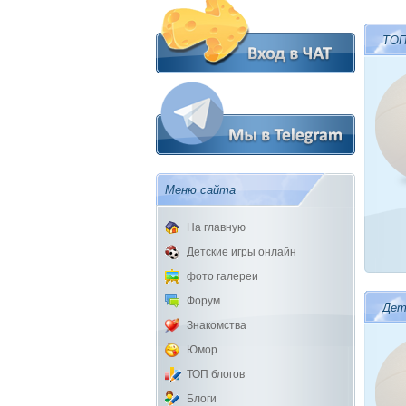
ТОП
Меню сайта
На главную
Детские игры онлайн
фото галереи
Форум
Дет
Знакомства
Юмор
ТОП блогов
Блоги