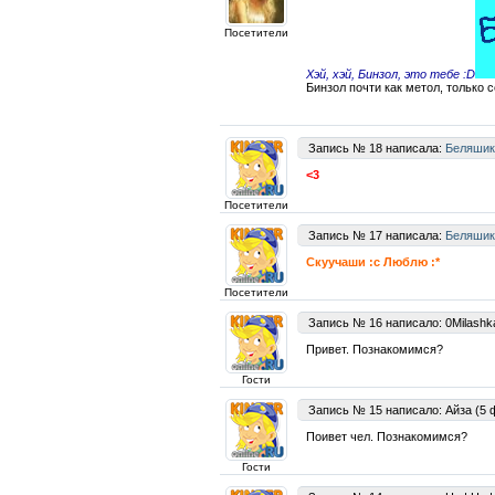
Посетители
Хэй, хэй, Бинзол, это тебе :D
Бинзол почти как метол, только 
Запись № 18 написала:
Беляшик
<3
Посетители
Запись № 17 написала:
Беляшик
Скуучаши :с Люблю :*
Посетители
Запись № 16 написало: 0Milashka
Привет. Познакомимся?
Гости
Запись № 15 написало: Айза (5 
Поивет чел. Познакомимся?
Гости