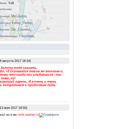
Salt
Мама:
Бабушки:
MrGluskin
,
Дочери:
Funny_Timmy
,
Сёстры:
The_Countess
,
Внучки:
Chocolatta
,
Племянницы:
8 августа 2017 18:34)
. Хотела тебе сказать,
удо. <3 Оставайся таким же веселым и,
отому что когда ты улыбаешься - ты
 знаю, ну!
хороший парень. И я очень и очень
дь встретимся и продолжим путь
13 мая 2017 18:50)
ть! но я же
тебя люблю <3