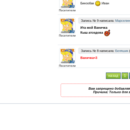
Бинзобак
Иван
Посетители
Запись № 9 написала:
Марселин
Ита мой Ваничка
Кыш атседова
Посетители
Запись № 8 написала:
Беляшик
(
Ваничка<3
Посетители
назад
1
Вам запрещено добавлят
Причина: Только для