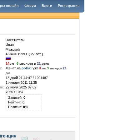
гры онлайн
Форум
Блоги
Регистрация
Посетители
Иван
Мужской
4 июня 1999 г. ( 27 лет )
14
лет
6
месяцев и
21
день
е:
Женат на
polski
уже
8
лет
3
месяца и
22
дня
13 дней 21:44:47 / 1201487
1 января 2011 11:35
ие:
22 июля 2025 07:02
7050 / 1087
Записей:
0
Рейтинг:
0
Позитив:
0%
игенция