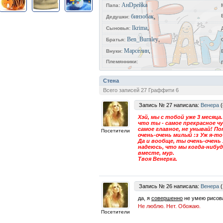
АнDрейkа
Папа:
бинзобак
,
Дедушки:
Ikrima
,
Сыновья:
Ben_Burnley
,
Братья:
Марселин
,
Внуки:
Племянники:
Стена
Всего записей 27 Граффити 6
Запись № 27 написала:
Венера
(
Хэй, мы с тобой уже 3 месяца
что ты - самое прекрасное ч
самое главное, не унывай! П
Посетители
очень-очень милый :з Уж я-то
Да и вообще, ты очень-очень 
надеюсь, что мы когда-нибу
вместе, мур.
Твоя Венерка.
Запись № 26 написала:
Венера
(
да, я
совершенно
не умею рисова
Не люблю. Нет. Обожаю.
Посетители