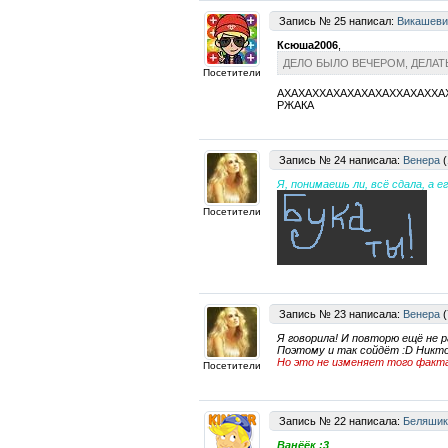
Запись № 25 написал:
Викашеви
Ксюша2006
,
ДЕЛО БЫЛО ВЕЧЕРОМ, ДЕЛАТ
Посетители
АХАХАХХАХАХАХАХАХХАХАХХА
РЖАКА
Запись № 24 написала:
Венера
(
Я, понимаешь ли, всё сдала, а е
Посетители
Запись № 23 написала:
Венера
(
Я говорила! И повторю ещё не 
Поэтому и так сойдёт :D Никто
Но это не изменяет того факт
Посетители
Запись № 22 написала:
Беляшик
Ванёёк :3