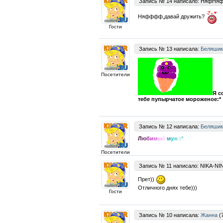
Запись № 14 написало: НяфНяфы
Няфффф,давай дружить?
Гости
Запись № 13 написала:
Беляшик
Посетители
Я с
тебе пупырчатое мороженое:*
Запись № 12 написала:
Беляшик
Л
ю
б
и
м
ы
й
м
у
ж :*
Посетители
Запись № 11 написало: NIKA-NIN
Прет))
Отличного днях тебе)))
Гости
Запись № 10 написала:
Жанна
(7