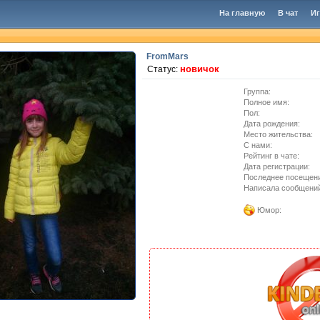
На главную
В чат
И
FromMars
новичок
Статус:
Группа:
Полное имя:
Пол:
Дата рождения:
Место жительства:
C нами:
Рейтинг в чате:
Дата регистрации:
Последнее посещен
Написала сообщени
Юмор: