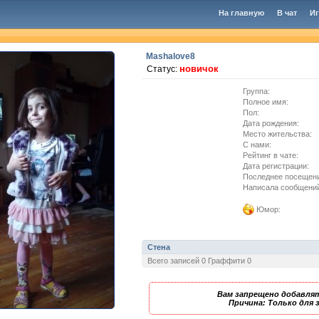
На главную
В чат
И
Mashalove8
новичок
Статус:
Группа:
Полное имя:
Пол:
Дата рождения:
Место жительства:
C нами:
Рейтинг в чате:
Дата регистрации:
Последнее посещен
Написала сообщени
Юмор:
Стена
Всего записей 0 Граффити 0
Вам запрещено добавлят
Причина: Только для