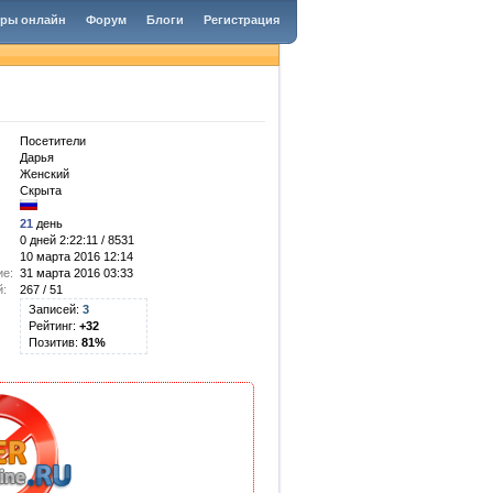
гры онлайн
Форум
Блоги
Регистрация
Посетители
Дарья
Женский
Скрыта
21
день
0 дней 2:22:11 / 8531
10 марта 2016 12:14
ие:
31 марта 2016 03:33
й:
267 / 51
Записей:
3
Рейтинг:
+32
Позитив:
81%