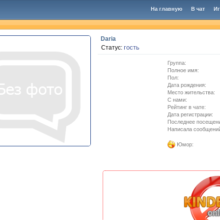
На главную
В чат
И
Daria
гость
Статус:
Группа:
Полное имя:
Пол:
Дата рождения:
Место жительства:
C нами:
Рейтинг в чате:
Дата регистрации:
Последнее посещен
Написала сообщени
Юмор: