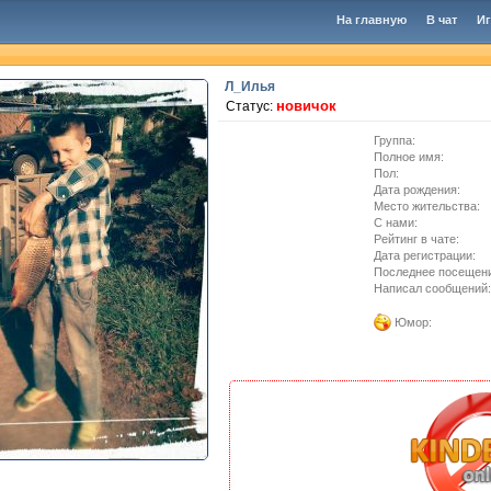
На главную
В чат
И
Л_Илья
новичок
Статус:
Группа:
Полное имя:
Пол:
Дата рождения:
Место жительства:
C нами:
Рейтинг в чате:
Дата регистрации:
Последнее посещен
Написал сообщений:
Юмор: