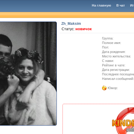
На главную
В чат
И
Zh_Maksim
новичок
Статус:
Группа:
Полное имя:
Пол:
Дата рождения:
Место жительства:
C нами:
Рейтинг в чате:
Дата регистрации:
Последнее посещен
Написал сообщений:
Юмор: