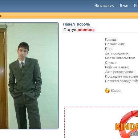
На главную
В чат
И
ь
Павел_Король
новичок
Статус:
Группа:
Полное имя:
Пол:
Дата рождения:
Место жительства:
C нами:
Рейтинг в чате:
Дата регистрации:
Последнее посещен
Написал сообщений:
Юмор: