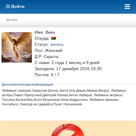
Войти
вичка
Имя: Вика
Откуда:
Статус:
житель
Пол: Женский
Д.Р: Скрыта
С нами:
2
года
1
месяц и
9
дней
Заходила: 17 декабря 2016 19:30
Постов: 6 / 7
Дополнительная информация
Любимые сериалы:Закрытая Школа, Ангел Или Демон,Мажор,Физрук. Любимые
актёры:Павел Прилучный,Дмитрий Нагиев,Антон Хабаров. Любимые актрисы:
Татьяна Космачёва,Агата Муцениеце,Анна Андрусенко. Любимые фильмы:
Ххотабыч), Никогда не сдавайся,Пункт Назначения.